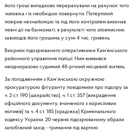
його гроші випадково перерахували на рахунок того
чоловіка і їх необхідно повернути. Потерпілий
повірив незнайомцю та під його контролем виконав
певні дії на банкоматі, в результаті чого зловмисник
заволодів його грошима у сумі 4 тис. гривень.
Викрили підозрюваного оперативники Кам’янського
районного управління поліції. Ним виявився
неодноразово судимий 48-річний місцевий житель.
За погодженням з Кам`янською окружною
прокуратурою фігуранту повідомили про підозру за
ч. 2 ст. 190 (шахрайство), ч. 1 ст. 357 (викрадення
офіційного документу, вчиненого з корисливих
мотивів) та ч. 4 ст. 185 (крадіжка) Кримінального
кодексу України. 20 червня підозрюваному обрали
запобіжний захід - тримання під вартою.