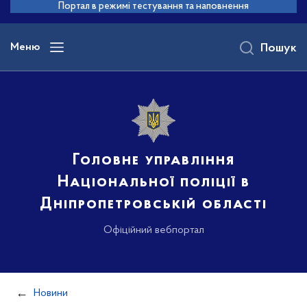
до
Портал в режимі тестування та наповнення
основного
вмісту
Меню
Пошук
Головне управління
Національної поліції в
Дніпропетровській області
Офіційний вебпортал
Новини