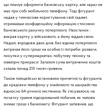
що планує оформити банківську картку, але зараз не
має при собі мобільного телефону. Тоді фігурант
надав у тимчасове користування свій гаджет,
отримавши конфіденційну інформацію стосовно
банківського рахунку потерпілого. Наостанок -
викрав картку у військового, а йому віддав свою.
Надалі, впродовж двох днів, без відома потерпілого
витрачав його гроші на особисті потреби: розваги,
покупки у супермаркетах, побутову техніку та
ювелірні прикраси. Загалом сума витрачених коштів
склала понад 210 тисяч гривень.
Також поліцейські встановили причетність фігуранта
до крадіжки телефону у знайомого та шахрайства
відносно 64-річного містянина. Як з’ясувалося, на
початку травня підозрюваний побачив, як чоловік
знімає гроші з банкомату. Фігурант запевнив, що