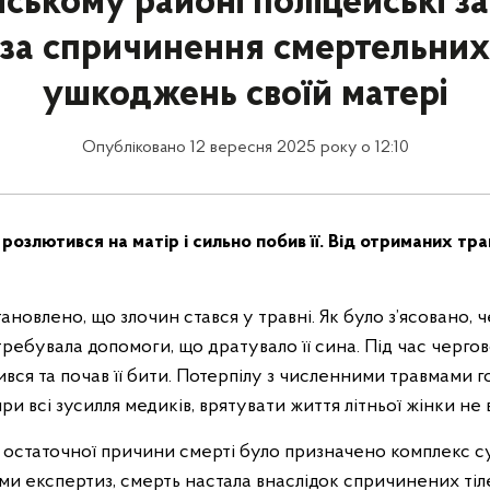
нському районі поліцейські з
 за спричинення смертельних
ушкоджень своїй матері
Опубліковано 12 вересня 2025 року о 12:10
 розлютився на матір і сильно побив її. Від отриманих тра
тановлено, що злочин стався у травні. Як було з’ясовано, 
требувала допомоги, що дратувало її сина. Під час черго
ився та почав її бити. Потерпілу з численними травмами г
при всі зусилля медиків, врятувати життя літньої жінки не 
 остаточної причини смерті було призначено комплекс с
ами експертиз, смерть настала внаслідок спричинених ті