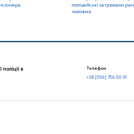
нсіонера
поліцейські затримали ра
чоловіка
поліції в
Телефон
+38 (056) 756 50 01