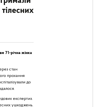
атримали
 тілесних
вм 71-річна жінка
через стан
вого прохання
оспіталізували до
вдалося.
удових експертиз.
лесних ушкоджень.