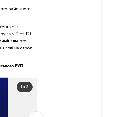
ького районного
женням із
за ч. 2 ст. 121
римінального
ня волі на строк
янського РУП
1 з 2