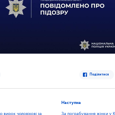
Поділитися
Наступна
о вирок чоловікові за
За пограбування жінки у 