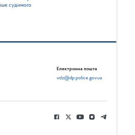
ніше судимого
Електронна пошта
vdz@dp.police.gov.ua