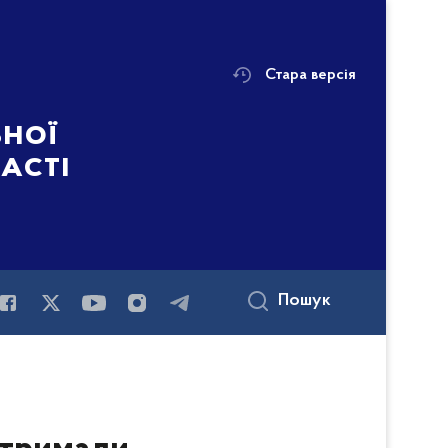
Стара версія
ьної
ласті
Пошук