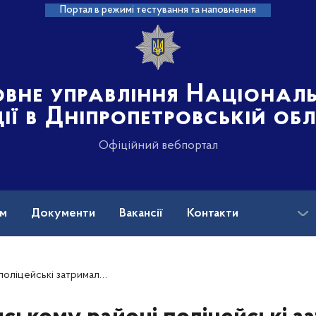
Портал в режимі тестування та наповнення
овне управління Націонал
ції в Дніпропетровській об
Офіційний вебпортал
ам
Документи
Вакансії
Контакти
ричинення смертельних тілесних ушкоджень своїй матері