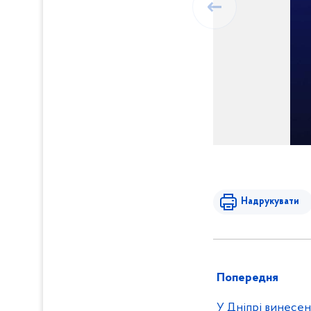
Надрукувати
Попередня
У Дніпрі винесен