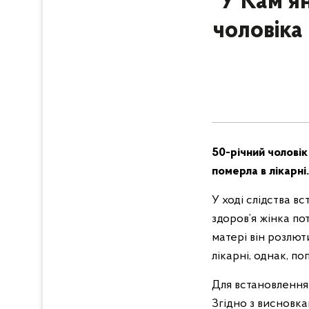
У Кам'я
чоловіка
50-річний чоловік
померла в лікарні.
У ході слідства вс
здоров’я жінка по
матері він розлют
лікарні, однак, по
Для встановлення
Згідно з висновк