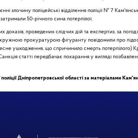
єнні злочину поліцейські відділення поліції № 7 Кам'янс
ї затримали 50-річного сина потерпілої.
них доказів, проведених слідчих дій та експертиз, за погод
ружною прокуратурою фігуранту повідомили про підозру 
лесне ушкодження, що спричинило смерть потерпілого) К
Санкція статті передбачає покарання у вигляді позбавлен
ї поліції Дніпропетровської області за матеріалами Кам'