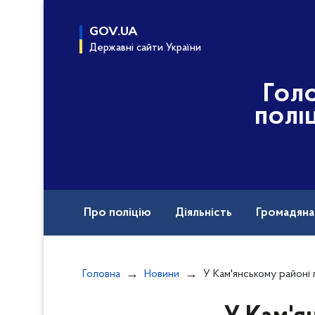
до
основного
GOV.UA
вмісту
Державні сайти України
Гол
полі
Про поліцію
Діяльність
Громадян
Назавжди в строю
Головна
Новини
У Кам'янському районі поліцейські затримали чоловіка за сп