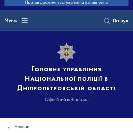
до
Портал в режимі тестування та наповнення
основного
вмісту
Меню
Пошук
Головне управління
Національної поліції в
Дніпропетровській області
Офіційний вебпортал
Новини