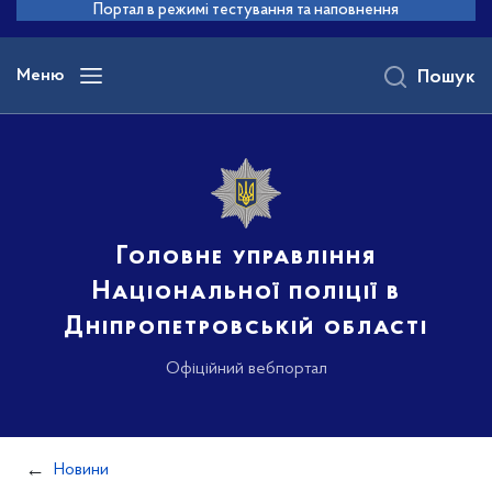
до
Портал в режимі тестування та наповнення
основного
вмісту
Меню
Пошук
Головне управління
Національної поліції в
Дніпропетровській області
Офіційний вебпортал
Новини