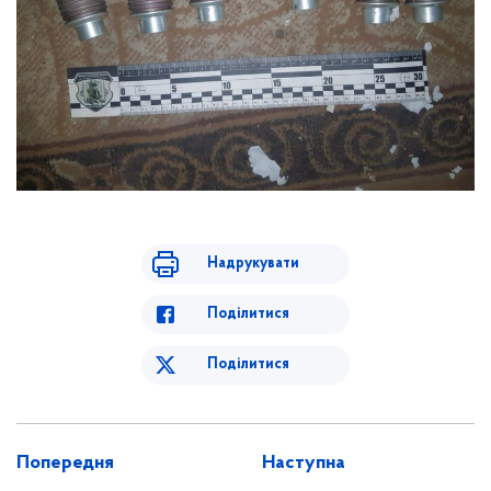
Надрукувати
Поділитися
Поділитися
Попередня
Наступна