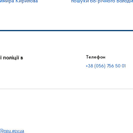
димира Кирилова
пошуки 68-річного Волод
поліції в
Телефон
+38 (056) 756 50 01
@npu.gov.ua