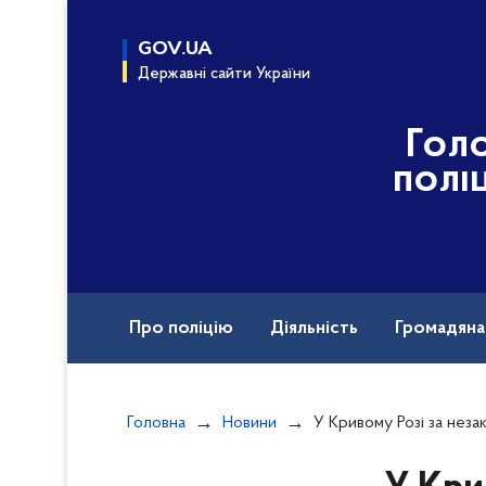
до
основного
GOV.UA
вмісту
Державні сайти України
Гол
полі
Про поліцію
Діяльність
Громадян
Назавжди в строю
Головна
Новини
У Кривому Розі за незаконне заволодіння транспортним 