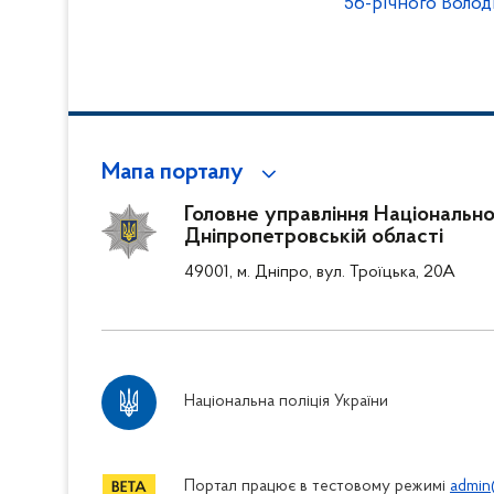
56-річного Воло
Мапа порталу
Головне управління Національної 
Дніпропетровській області
49001, м. Дніпро, вул. Троїцька, 20А
Національна поліція України
Портал працює в тестовому режимі
admin