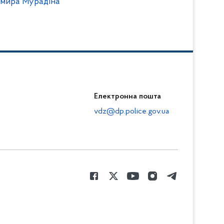
имира Мурадіна
Електронна пошта
vdz@dp.police.gov.ua