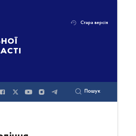
Стара версія
ьної
ласті
Пошук