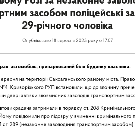
вому Розі за незаконне завол
ртним засобом поліцейські з
29-річного чоловіка
Опубліковано 18 вересня 2023 року о 17:07
рав автомобіль, припаркований біля будинку власника.
вересня на території Саксаганського району міста. Прав
ії №4 Криворізького РУП встановили, що до злочину прич
вши двері автівки зловмисник заволодів транспортним за
 автовикрадача затримали в порядку ст. 208 Кримінально
 Йому повідомили про підозру у вчиненні кримінального
1 ст. 289 (незаконне заволодіння транспортним засобом)