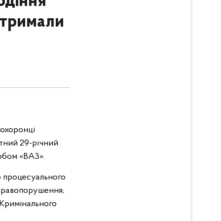
одіння
атримали
оохоронці
етний 29-річний
собом «ВАЗ».
го процесуального
 правопорушення,
 Кримінального