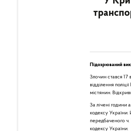
У Кри
транспо
Підозрюваний вик
Злочин стався 17 
відділення поліц
містянин. Відкри
За лічені години
кодексу України.
передбаченого ч. 
кодексу України.