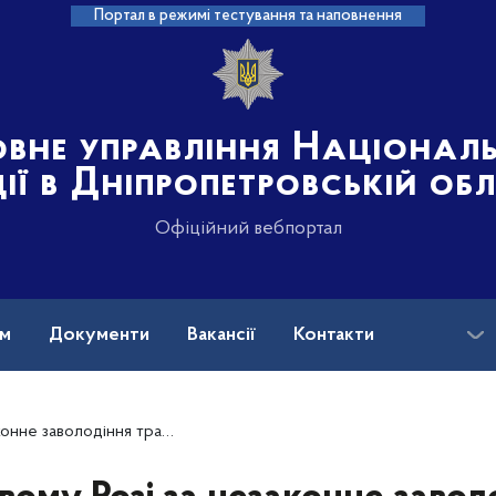
Портал в режимі тестування та наповнення
овне управління Націонал
ції в Дніпропетровській об
Офіційний вебпортал
ам
Документи
Вакансії
Контакти
засобом поліцейські затримали 29-річного чоловіка