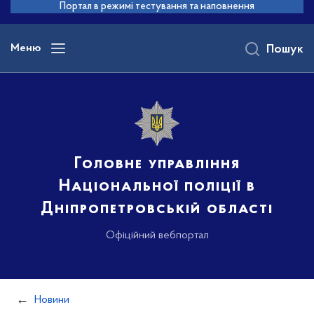
до
Портал в режимі тестування та наповнення
основного
вмісту
Меню
Пошук
Головне управління
Національної поліції в
Дніпропетровській області
Офіційний вебпортал
Новини