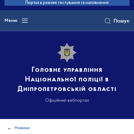
до
Портал в режимі тестування та наповнення
основного
вмісту
Меню
Пошук
Головне управління
Національної поліції в
Дніпропетровській області
Офіційний вебпортал
Новини