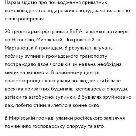
Наразі відомо про пошкодження приватних
домоволодінь, господарських споруд, зачепило лінію
електропередач.
20 грудні армія рф цілила з БпЛА та важкої артилерії
по Нікополю, Мирівській, Покровській та
Марганецькій громадам. В результаті влучань
поблизу зупинки громадського транспорту
постраждало двоє чоловіків, їм надана необхідна
медична допомога. В районному центрі
правоохоронці зафіксували пошкодження більше
десятка приватних будинків, господарські споруди,
автівки та автобусної зупинки. В будівлях зруйновано
дах, побито стіни, вилетіло віконне скло.
В Мирівській громаді уламки російського залізяччя
понівечило господарську споруду та авто.