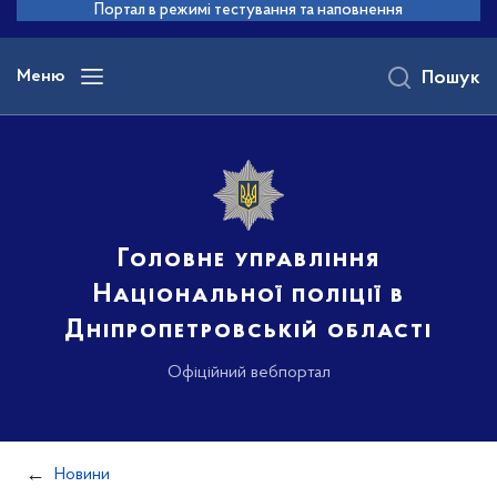
до
Портал в режимі тестування та наповнення
основного
вмісту
Меню
Пошук
Головне управління
Національної поліції в
Дніпропетровській області
Офіційний вебпортал
Новини