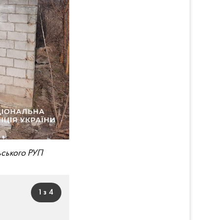
льського РУП
1 з 4