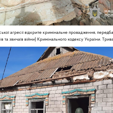
ької агресії відкрите кримінальне провадження, передба
в та звичаїв війни) Кримінального кодексу України. Триваю