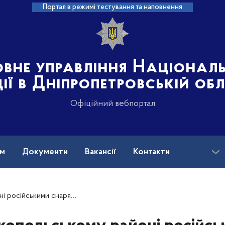
Портал в режимі тестування та наповнення
овне управління Націонал
ції в Дніпропетровській об
Офіційний вебпортал
ам
Документи
Вакансії
Контакти
о цивільні об’єкти: злочини армії рф задокументували правоохоронці