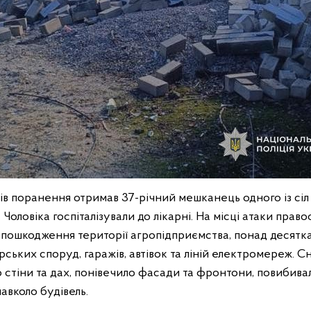
ів поранення отримав 37-річний мешканець одного із сіл
 Чоловіка госпіталізували до лікарні. На місці атаки прав
пошкодження території агропідприємства, понад десятк
рських споруд, гаражів, автівок та ліній електромереж. 
стіни та дах, понівечило фасади та фронтони, повибивал
авколо будівель.