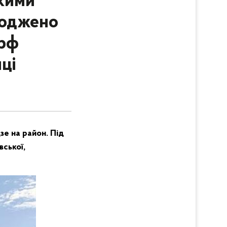
ькими
коджено
 рф
ці
зе на район. Під
вської,