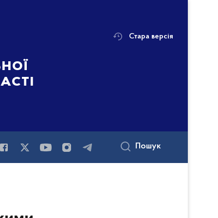
Стара версія
ьної
ласті
Пошук