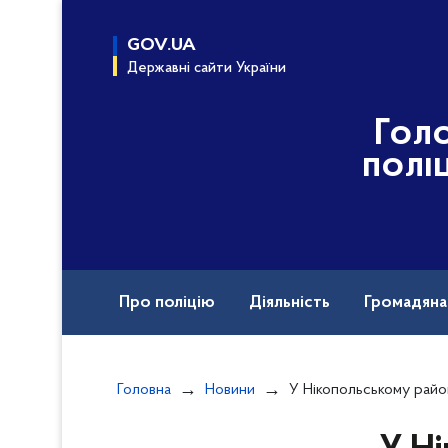
до
основного
GOV.UA
вмісту
Державні сайти України
Гол
полі
Про поліцію
Діяльність
Громадян
Назавжди в строю
Головна
Новини
У Нікопольському районі російськими снарядами поранено чоловіка, пошкоджен