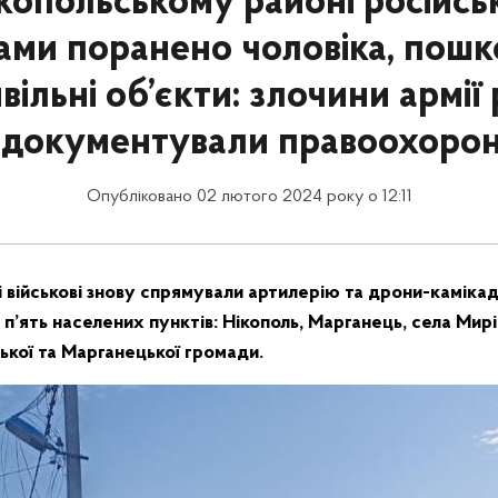
копольському районі російс
ами поранено чоловіка, пош
вільні об’єкти: злочини армії
адокументували правоохорон
Опубліковано 02 лютого 2024 року о 12:11
і військові знову спрямували артилерію та дрони-камікад
п’ять населених пунктів: Нікополь, Марганець, села Мирі
ької та Марганецької громади.