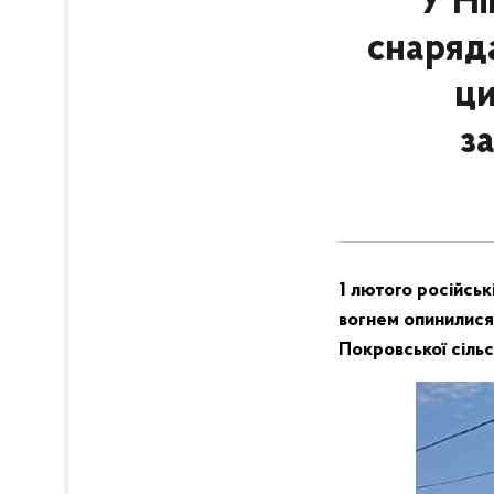
У Ні
снаряд
ци
з
1 лютого російськ
вогнем опинилися 
Покровської сільс