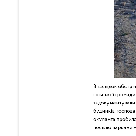
Внаслідок обстріл
сільської громади.
задокументували 
будинків, господа
окупанта пробило 
посікло паркани н