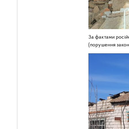
За фактами російс
(порушення законі