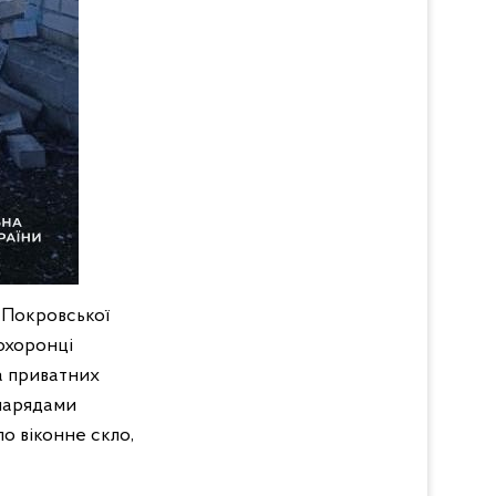
 Покровської
оохоронці
а приватних
Снарядами
о віконне скло,