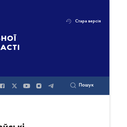
Стара версія
ьної
ласті
Пошук