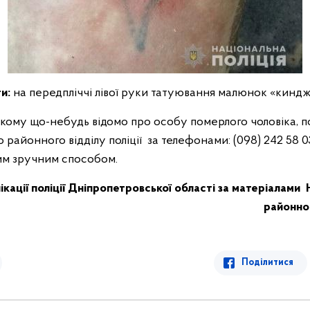
и:
на передпліччі лівої руки татуювання малюнок «киндж
 кому що-небудь відомо про особу померлого чоловіка, п
районного відділу поліції за телефонами: (098) 242 58 0
шим зручним способом.
ікації поліції Дніпропетровської області
за матеріалами 
районног
Поділитися