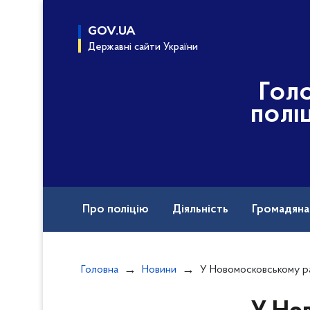
до
основного
GOV.UA
вмісту
Державні сайти України
Гол
полі
Про поліцію
Діяльність
Громадян
Назавжди в строю
Головна
Новини
У Новомосковському районі поліцейські встанов