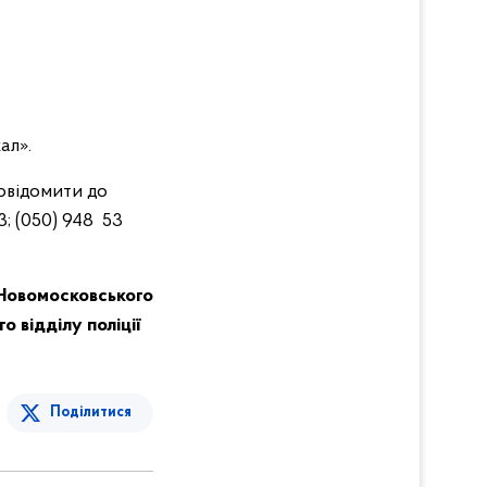
ал».
овідомити до
3; (050) 948 53
Новомосковського
о відділу поліції
Поділитися