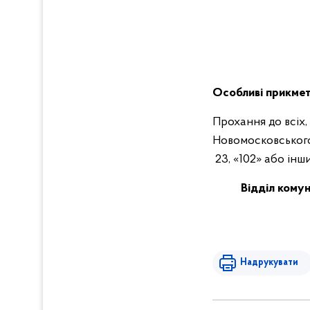
Особливі прикмет
Прохання до всіх,
Новомосковського 
23, «102» або ін
Відділ комун
Надрукувати