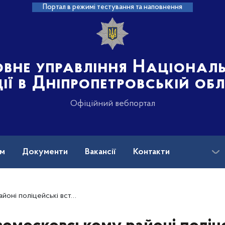
Портал в режимі тестування та наповнення
овне управління Націонал
ції в Дніпропетровській об
Офіційний вебпортал
ам
Документи
Вакансії
Контакти
люють особу померлого чоловіка. ФОТО 18+