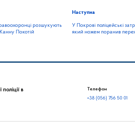
Наступна
правоохоронці розшукують
У Покрові поліцейські зат
 Жанну Покотій
який ножем поранив пере
поліції в
Телефон
+38 (056) 756 50 01