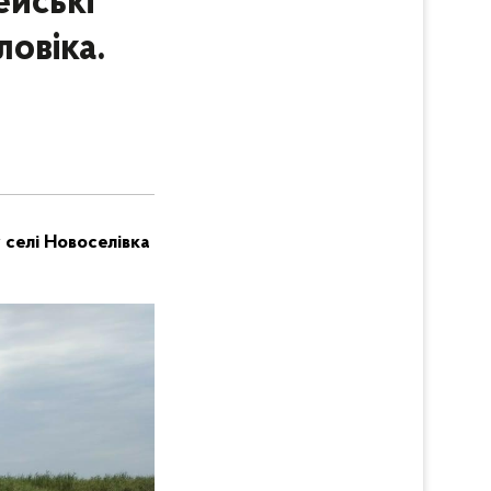
ейські
овіка.
 селі Новоселівка