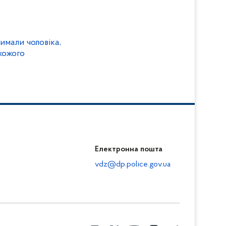
римали чоловіка,
хожого
Електронна пошта
vdz@dp.police.gov.ua