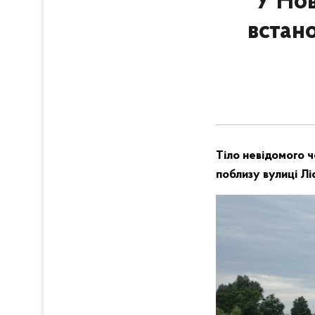
У Нов
встан
Тіло невідомого ч
поблизу вулиці Лі