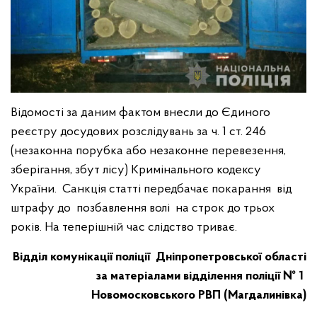
Відомості за даним фактом внесли до Єдиного
реєстру досудових розслідувань за ч. 1 ст. 246
(незаконна порубка або незаконне перевезення,
зберігання, збут лісу) Кримінального кодексу
України. Санкція статті передбачає покарання від
штрафу до позбавлення волі на строк до трьох
років. На теперішній час слідство триває.
Відділ комунікації поліції Дніпропетровської області
за матеріалами відділення поліції № 1
Новомосковського РВП (Магдалинівка)