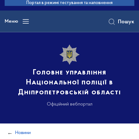
до
Портал в режимі тестування та наповнення
основного
вмісту
Меню
Пошук
Головне управління
Національної поліції в
Дніпропетровській області
Офіційний вебпортал
Новини