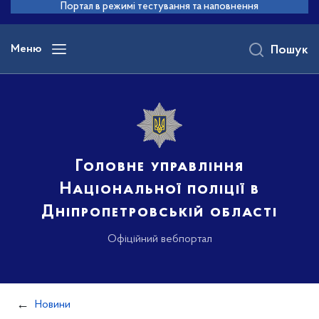
до
Портал в режимі тестування та наповнення
основного
вмісту
Меню
Пошук
Головне управління
Національної поліції в
Дніпропетровській області
Офіційний вебпортал
Новини