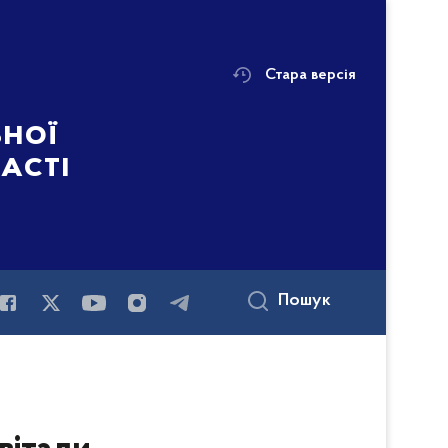
Стара версія
ьної
ласті
Пошук