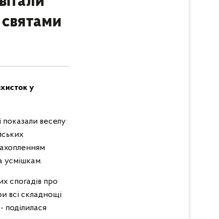
вітали
 святами
ихисток у
і показали веселу
ейських
 захопленням
а усмішкам.
их спогадів про
ри всі складнощі
- поділилася