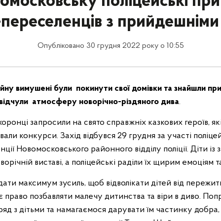
омосковську поліцейські при
-переселенців з прийдешніми
Опубліковано 30 грудня 2022 року о 10:55
війну вимушені були покинути свої домівки та знайшли пр
відчули атмосферу новорічно-різдяного дива
.
оронці запросили на свято справжніх казкових героїв, як
ували конкурси. Захід відбувся 29 грудня за участі поліц
ції Новомосковського районного відділу поліції. Діти із
ворічній виставі, а поліцейські раділи їх щирим емоціям т
ати максимум зусиль, щоб відволікати дітей від пережит
ає право позбавляти малечу дитинства та віри в диво. Поп
яд з дітьми та намагаємося дарувати їм частинку добра, 