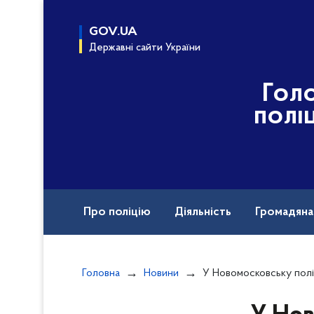
до
основного
GOV.UA
вмісту
Державні сайти України
Гол
полі
Про поліцію
Діяльність
Громадян
Назавжди в строю
Головна
Новини
У Новомосковську поліцейські привітали діт