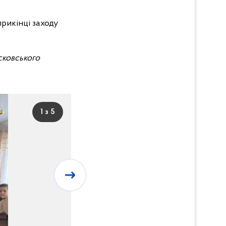
рикінці заходу
сковського
1 з 5