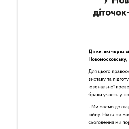
У Нов
діточок
Дітки, які через 
Новомосковську, 
Для цього правоох
виставу та підгот
ювенальної превен
брали участь у но
- Ми маємо доклад
війну. Ніхто не м
сьогодення ми пор