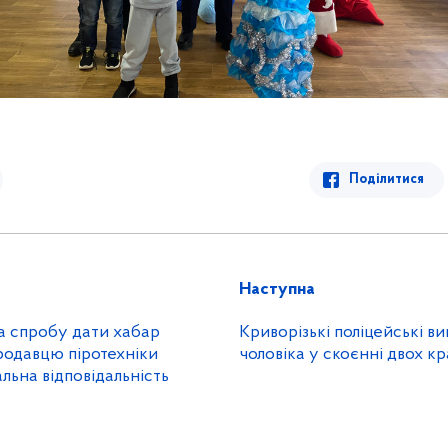
Поділитися
Наступна
за спробу дати хабар
Криворізькі поліцейські в
родавцю піротехніки
чоловіка у скоєнні двох к
льна відповідальність