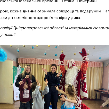
сковської ювенальної превенції Тетяна Шейєрман.
трою, кожна дитина отримала солодощі та подарунки. Нап
али діткам міцного здоров’я та віри у дива.
ї поліції Дніпропетровської області за матеріалами Новомо
 поліції