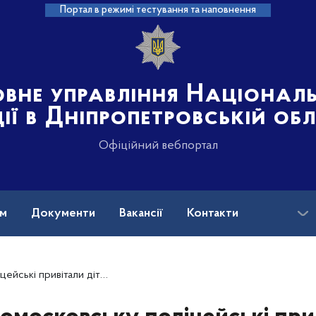
Портал в режимі тестування та наповнення
овне управління Націонал
ції в Дніпропетровській об
Офіційний вебпортал
ам
Документи
Вакансії
Контакти
очок-переселенців з прийдешніми святами