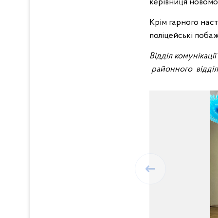
керівниця новомо
Крім гарного нас
поліцейські побаж
Відділ комунікаці
районного відділу