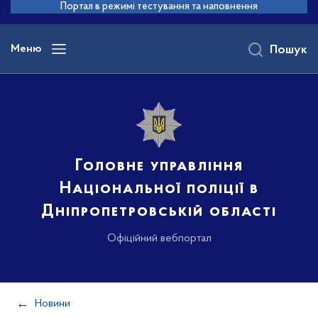
до
Портал в режимі тестування та наповнення
основного
вмісту
Меню
Пошук
Головне управління
Національної поліції в
Дніпропетровській області
Офіційний вебпортал
Новини