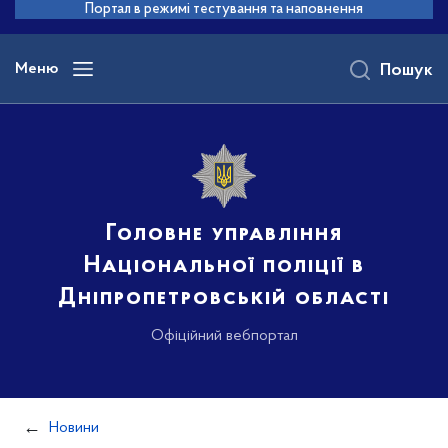
до
Портал в режимі тестування та наповнення
основного
вмісту
Меню
Пошук
Головне управління
Національної поліції в
Дніпропетровській області
Офіційний вебпортал
Новини