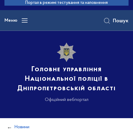
до
Портал в режимі тестування та наповнення
основного
вмісту
Меню
Пошук
Головне управління
Національної поліції в
Дніпропетровській області
Офіційний вебпортал
Новини