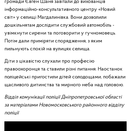
громади Євген Шаня завітали до вихованців
інформаційно-консультативного центру «Новий
світ» у селищі Магдалинівка. Вони дозволили
дошкільнятам дослідити службовий автомобіль -
увімкнути сирени та поговорити у гучномовець.
Потім дали приміряти спорядження, з яким
пильнують спокій на вулицях селища.
Діти з цікавістю слухали про професію
правоохоронця та ставили різні питання. Наостанок
поліцейські пригостили дітей солодощами, побажали
щасливого дитинства та мирного неба над головою.
Відділ комунікації поліції Дніпропетровської області
за матеріалами Новомосковського районного відділу
поліції