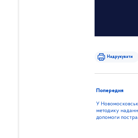
Надрукувати
Попередня
У Новомосковську
методику наданн
допомоги постраждалим ві
насильства