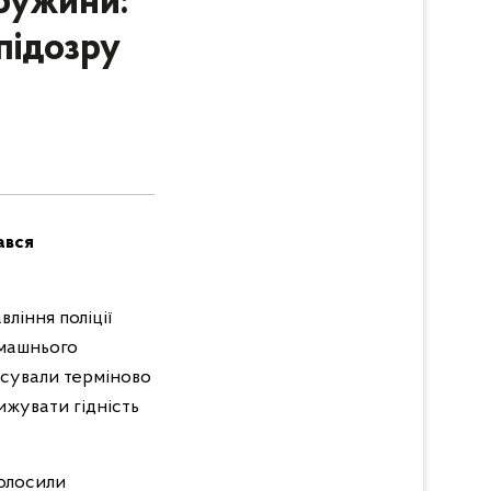
ружини:
підозру
ався
ління поліції
омашнього
исували терміново
ижувати гідність
голосили