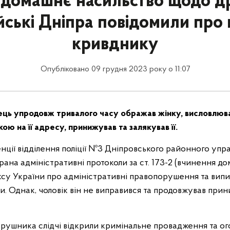
 домашнє насильство щодо д
йські Дніпра повідомили про 
кривднику
Опубліковано 09 грудня 2023 року о 11:07
ць упродовж тривалого часу ображав жінку, висловлюв
ю на її адресу, принижував та залякував її.
ції відділення поліції №3 Дніпровського районного управ
ана адміністративні протоколи за ст. 173-2 (вчинення д
ксу України про адміністративні правопорушення та вип
. Однак, чоловік він не виправився та продовжував прин
рушника слідчі відкрили кримінальне провадження та о