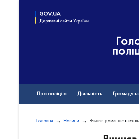
до
основного
GOV.UA
вмісту
Державні сайти України
Гол
полі
Про поліцію
Діяльність
Громадян
Назавжди в строю
Головна
Новини
Вчиняв домашнє насильство щодо дружини: поліцей