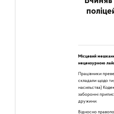
Вчиняв
поліце
Місцевий мешкане
нецензурною лайко
Працівники превен
складали щодо тир
насильства) Коде
заборонні приписи
дружини.
Відносно правопо