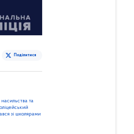
Поділитися
насильства та
поліцейський
ався зі школярами