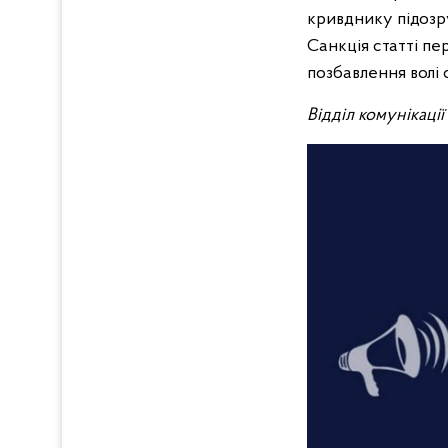
кривднику підозру
Санкція статті пе
позбавлення волі 
Відділ комунікаці