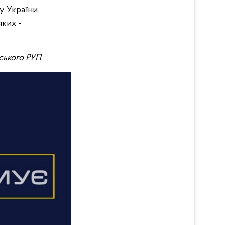
у України.
яких -
вського РУП