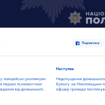
Поділитися
Наступна
 поліцейські розглянули
Недопущення домашнього 
я першої психологічної
булінгу: на Нікопольщині 
д домашнього
офіцер громади поспілкув