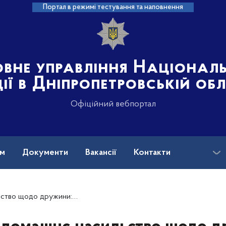
Портал в режимі тестування та наповнення
овне управління Націонал
ції в Дніпропетровській об
Офіційний вебпортал
ам
Документи
Вакансії
Контакти
ські Дніпра повідомили про підозру кривднику