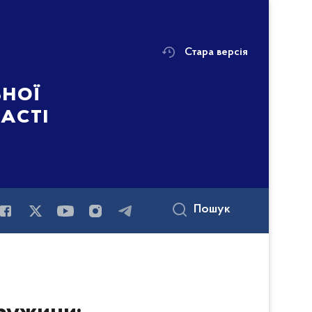
Стара версія
ьної
ласті
Пошук