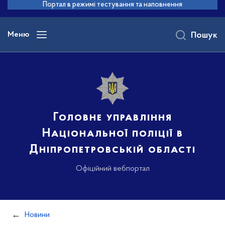
до
Портал в режимі тестування та наповнення
основного
вмісту
Меню
Пошук
Головне управління
Національної поліції в
Дніпропетровській області
Офіційний вебпортал
Новини