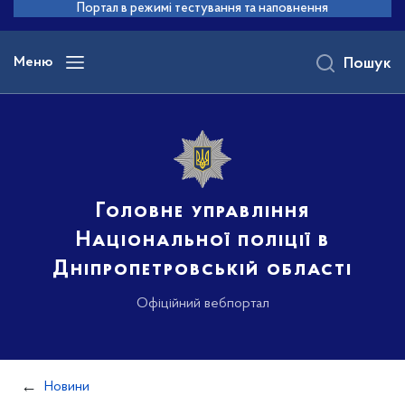
до
Портал в режимі тестування та наповнення
основного
вмісту
Меню
Пошук
Головне управління
Національної поліції в
Дніпропетровській області
Офіційний вебпортал
Новини