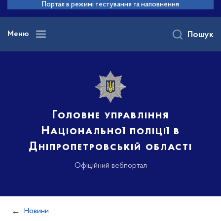
до
Портал в режимі тестування та наповнення
основного
вмісту
Меню
Пошук
Головне управління
Національної поліції в
Дніпропетровській області
Офіційний вебпортал
Новини