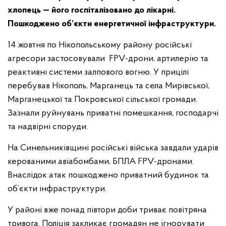
хлопець — його госпіталізовано до лікарні.
Пошкоджено об’єкти енергетичної інфраструктури.
14 жовтня по Нікопольському району російські
агресори застосовували FPV-дрони, артилерію та
реактивні системи залпового вогню. У прицілі
перебував Нікополь, Марганець та села Мирівської,
Марганецької та Покровської сільської громади.
Зазнали руйнувань приватні помешкання, господарчі
та надвірні споруди.
На Синельниківщині російські війська завдали ударів
керованими авіабомбами, БПЛА FPV-дронами.
Внаслідок атак пошкоджено приватний будинок та
об’єкти інфраструктури.
У районі вже понад півтори доби триває повітряна
тривога. Поліція закликає громадян не ігнорувати