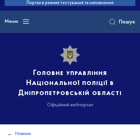
до
Портал в режимі тестування та наповнення
основного
вмісту
Меню
Пошук
Головне управління
Національної поліції в
Дніпропетровській області
Офіційний вебпортал
Новини