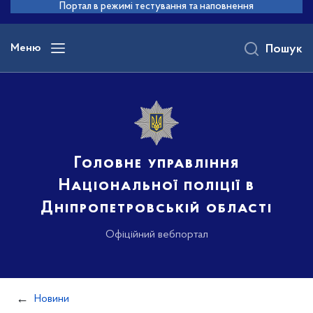
до
Портал в режимі тестування та наповнення
основного
вмісту
Меню
Пошук
Головне управління
Національної поліції в
Дніпропетровській області
Офіційний вебпортал
Новини