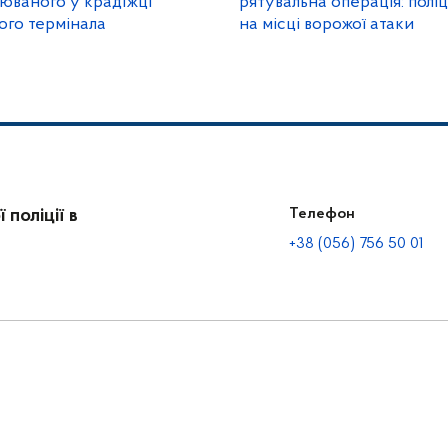
юваного у крадіжці
рятувальна операція: пол
ого термінала
на місці ворожої атаки
поліції в
Телефон
+38 (056) 756 50 01