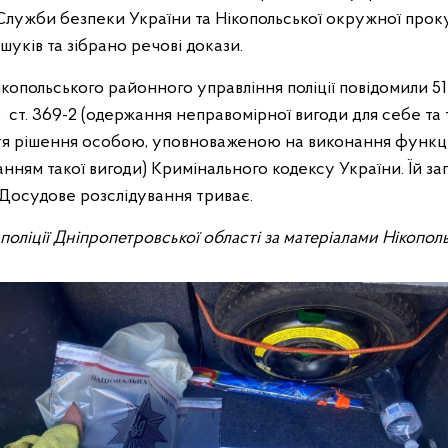
Служби безпеки України та Нікопольської окружної прок
уків та зібрано речові докази.
Нікопольського районного управління поліції повідомили 51
 3 ст. 369-2 (одержання неправомірної вигоди для себе та т
тя рішення особою, уповноваженою на виконання функц
нням такої вигоди) Кримінального кодексу України. Їй за
 Досудове розслідування триває.
ї поліції Дніпропетровської області за матеріалами Нікопо