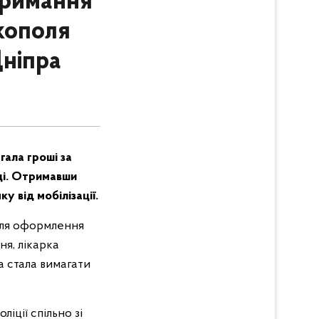
тримання
ікополя
Дніпра
гала гроші за
ці. Отримавши
у від мобілізації.
 для оформлення
ня, лікарка
а стала вимагати
іції спільно зі