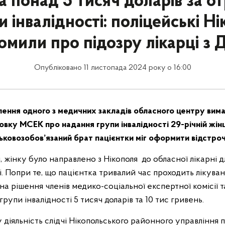
а понад 5 тисяч доларів за о
пи інвалідності: поліцейські Н
омили про підозру лікарці з 
Опубліковано 11 листопада 2024 року о 16:00
лення одного з медичних закладів обласного центру вима
вку МСЕК про надання групи інвалідності 29-річній жін
ськовозобов’язаний брат пацієнтки міг оформити відстрочк
чі, жінку було направлено з Нікополя до обласної лікарні
і. Попри те, що пацієнтка тривалий час проходить лікуван
на рішення членів медико-соціальної експертної комісії т
групи інвалідності 5 тисяч доларів та 10 тис гривень.
діяльність слідчі Нікопольського районного управління пол