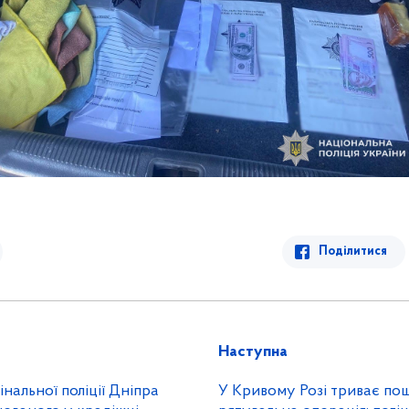
Поділитися
Наступна
нальної поліції Дніпра
У Кривому Розі триває по