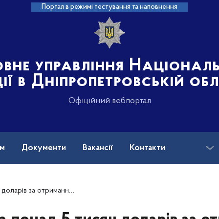
Портал в режимі тестування та наповнення
овне управління Націонал
ції в Дніпропетровській об
Офіційний вебпортал
ам
Документи
Вакансії
Контакти
поліцейські Нікополя повідомили про підозру лікарці з Дніпра