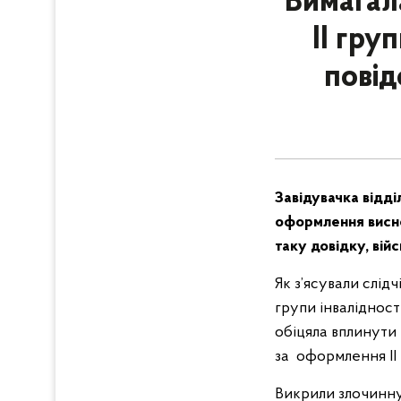
Вимагал
ІІ гру
повід
Завідувачка відді
оформлення висно
таку довідку, вій
Як з’ясували слід
групи інвалідност
обіцяла вплинути 
за оформлення II 
Викрили злочинну 