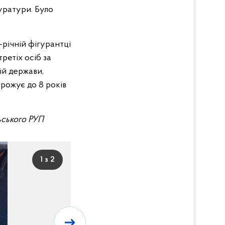
уратури. Було
-річній фігурантці
ретіх осіб за
ій держави,
грожує до 8 років
льського РУП
1 з 2