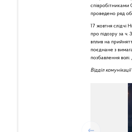
співробітниками 
проведено ряд обш
17 жовтня слідчі 
про підозру за ч.
вплив на прийнят
поєднане з вимага
позбавлення волі.
Відділ комунікаці