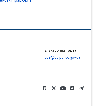
іцейські працюють
Електронна пошта
vdz@dp.police.gov.ua