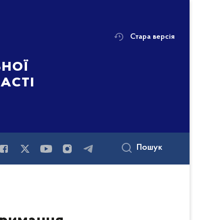
Стара версія
ьної
ласті
Пошук