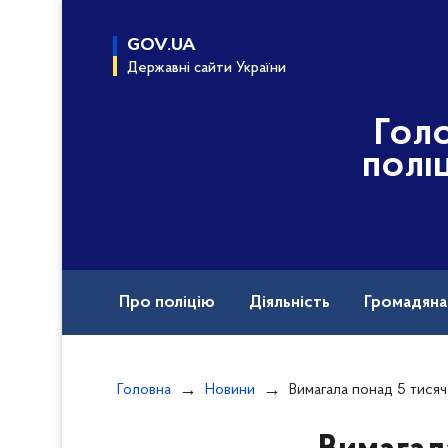
до
основного
GOV.UA
вмісту
Державні сайти України
Гол
полі
Про поліцію
Діяльність
Громадян
Назавжди в строю
Головна
Новини
Вимагала понад 5 тисяч доларів за отримання ІІ групи інвалідності: 