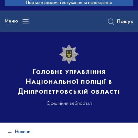
до
Портал в режимі тестування та наповнення
основного
вмісту
Меню
Пошук
Головне управління
Національної поліції в
Дніпропетровській області
Офіційний вебпортал
Новини