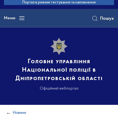
до
Портал в режимі тестування та наповнення
основного
вмісту
Меню
Пошук
Головне управління
Національної поліції в
Дніпропетровській області
Офіційний вебпортал
Новини