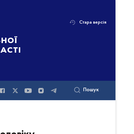
Стара версія
ьної
ласті
Пошук