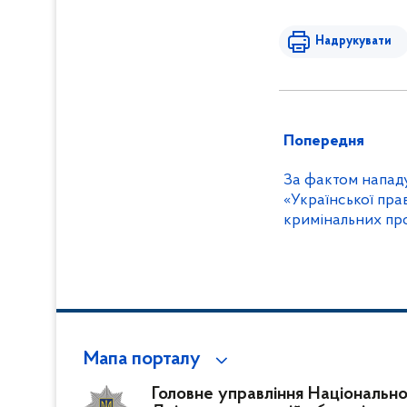
Надрукувати
Попередня
За фактом нападу на журн
«Української пра
кримінальних пр
Мапа порталу
Головне управління Національної 