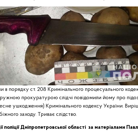
и в порядку ст. 208 Кримінального процесуального кодек
ружною прокуратурою слідчі повідомили йому про підозру 
лесне ушкодження) Кримінального кодексу України. Вирі
іжного заходу. Триває слідство.
ії поліції Дніпропетровської області
за матеріалами Пав