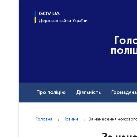
до
основного
GOV.UA
вмісту
Державні сайти України
Гол
полі
Про поліцію
Діяльність
Громадян
Назавжди в строю
Головна
Новини
За нанесення ножового поранення чоловіку поліцейс