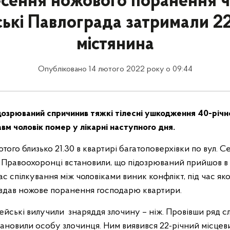
есення ножового поранення ч
ські Павлограда затримали 22
містянина
Опубліковано 14 лютого 2022 року о 09:44
ідозрюваний спричинив тяжкі тілесні ушкодження 40-річ
вм чоловік помер у лікарні наступного дня.
лютого близько 21.30 в квартирі багатоповерхівки по вул. С
. Правоохоронці встановили, що підозрюваний прийшов в 
час спілкування між чоловіками виник конфлікт, під час я
авдав ножове поранення господарю квартири.
іцейські вилучили знаряддя злочину – ніж. Провівши ряд сл
ановили особу злочинця. Ним виявився 22-річний місце