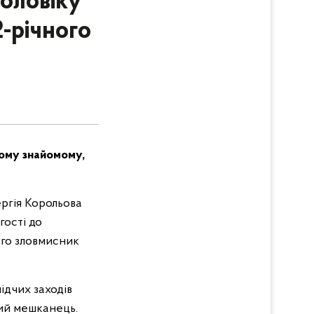
оловіку
-річного
ному знайомому,
ергія Корольова
гості до
кого зловмисник
ідчих заходів
вий мешканець.