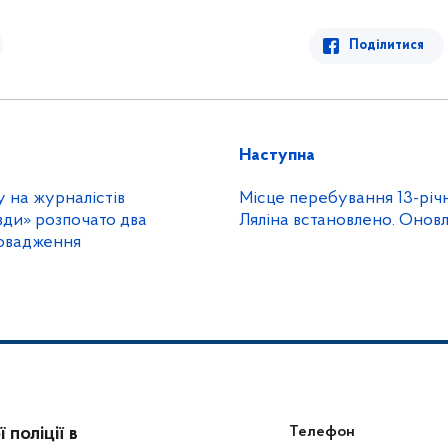
Поділитися
Наступна
алістів
Місце перебування 13-річ
вди» розпочато два
Ляліна встановлено. Онов
овадження
поліції в
Телефон