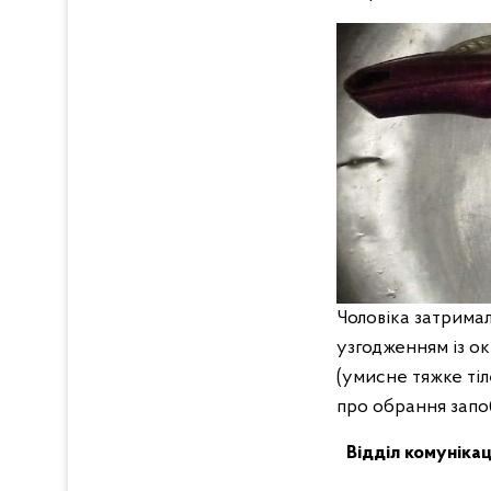
Чоловіка затримал
узгодженням із ок
(умисне тяжке ті
про обрання запоб
Відділ комунікац