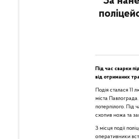
За нан
поліцей
Під час сварки п
від отриманих тра
Подія сталася 11 
міста Павлограда
потерпілого. Під 
схопив ножа та з
З місця події пол
оперативники вст