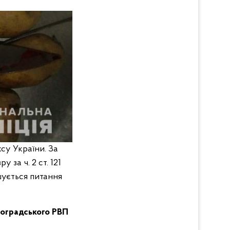
су України. За
за ч. 2 ст. 121
шується питання
лоградського РВП