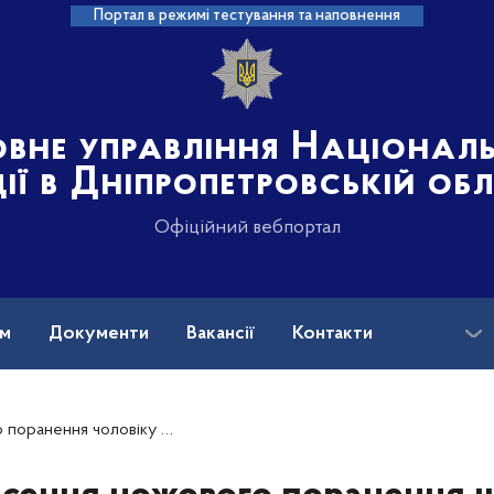
Портал в режимі тестування та наповнення
овне управління Націонал
ції в Дніпропетровській об
Офіційний вебпортал
ам
Документи
Вакансії
Контакти
ькі Павлограда затримали 22-річного містянина