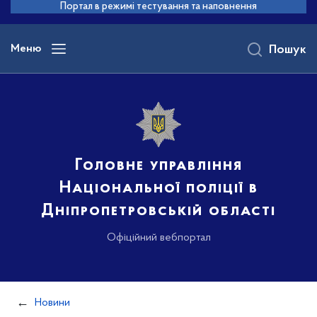
до
Портал в режимі тестування та наповнення
основного
вмісту
Меню
Пошук
Головне управління
Національної поліції в
Дніпропетровській області
Офіційний вебпортал
Новини