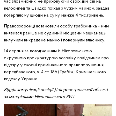
час зловмисник, не приховуючи своїх дій, сів на
велосипед та швидко поїхав з чужим майном, завдав
потерпілому шкоди на суму майже 4 тис.гривень.
Правоохоронці встановили особу грабіжника - ним
виявився раніше не судимий місцевий мешканець,
вилучили викрадене майно і повернули власнику.
14 серпня за погодженням із Нікопольською
окружною прокуратурою чоловіку повідомили про
підозру у скоєні кримінального правопорушення,
передбаченого, ч. 4 ст. 186 (Грабіж) Кримінального
кодексу України.
Відділ комунікації поліції Дніпропетровської області
за матеріалами Нікопольського РУП