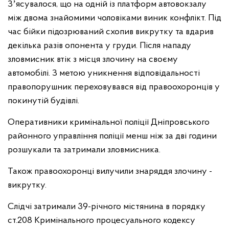
Зʼясувалося, що на одній із платформ автовокзалу
між двома знайомими чоловіками виник конфлікт. Під
час бійки підозрюваний схопив викрутку та вдарив
декілька разів опонента у груди. Після нападу
зловмисник втік з місця злочину на своєму
автомобілі. З метою уникнення відповідальності
правопорушник переховувався від правоохоронців у
покинутій будівлі.
Оперативники кримінальної поліції Дніпровського
районного управління поліції менш ніж за дві години
розшукали та затримали зловмисника.
Також правоохоронці вилучили знаряддя злочину -
викрутку.
Слідчі затримали 39-річного містянина в порядку
ст.208 Кримінального процесуального кодексу