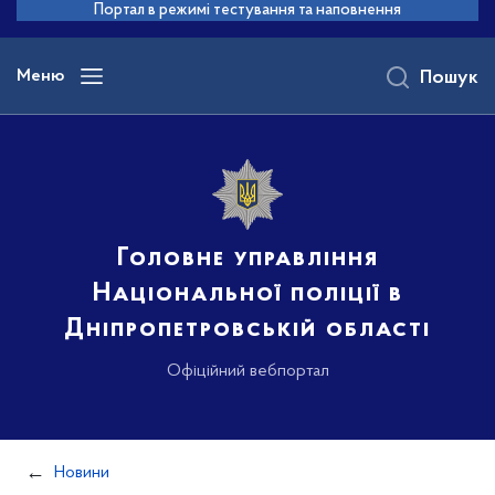
до
Портал в режимі тестування та наповнення
основного
вмісту
Меню
Пошук
Головне управління
Національної поліції в
Дніпропетровській області
Офіційний вебпортал
Новини