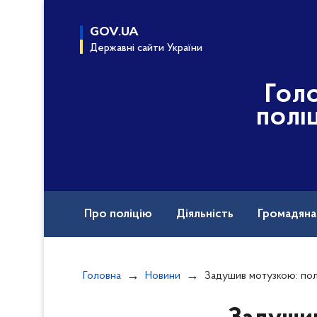
до
основного
GOV.UA
вмісту
Державні сайти України
Гол
полі
Про поліцію
Діяльність
Громадян
Назавжди в строю
Головна
Новини
Задушив мотузкою: поліцейські Кривого Рогу за