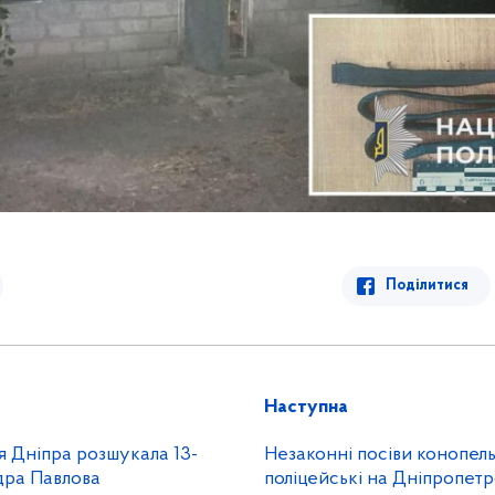
Поділитися
Наступна
я Дніпра розшукала 13-
Незаконні посіви конопел
дра Павлова
поліцейські на Дніпропет