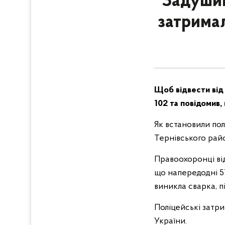
Задушив
затримал
Щоб відвести від
102 та повідомив,
Як встановили пол
Тернівського райо
Правоохоронці від
що напередодні 51
виникла сварка, п
Поліцейські затри
України.