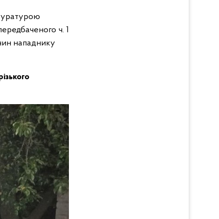
окуратурою
ередбаченого ч. 1
очин нападнику
різького