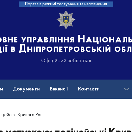
Портал в режимі тестування та наповнення
овне управління Націонал
ції в Дніпропетровській об
Офіційний вебпортал
ам
Документи
Вакансії
Контакти
тримали підозрюваного в умисному вбивстві