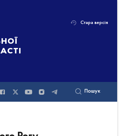
Стара версія
ьної
ласті
Пошук