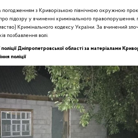
 за погодженням з Криворізькою північною окружною пр
про підозру у вчиненні кримінального правопорушення, п
бивство) Кримінального кодексу України. За вчинений зл
ків позбавлення волі.
ї поліції Дніпропетровської області за матеріалами Криво
ння поліції