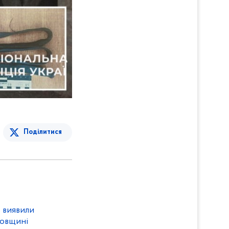
Поділитися
ь виявили
ровщині