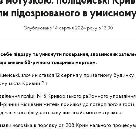
 мотузкою: поліцейські Крив
и підозрюваного в умисному
Опубліковано 14 серпня 2024 року о 13:00
 себе підозру та уникнути покарання, зловмисник зателе
 що виявив 60-річного товариша мертвим.
іцейські, злочин стався 12 серпня у приватному будинку 
ну міста Кривий Ріг.
ділення поліції № 5 Криворізького районного управління п
-річний місцевий житель прийшов до потерпілого в гості.
ід час якого фігурант задушив знайомого мотузкою.
мали чоловіка в порядку ст. 208 Кримінального процесуа