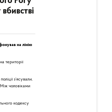
ого Рогу
 вбивстві
фонував на лінію
на території
оліції з’ясували,
 Між чоловіками
льного кодексу