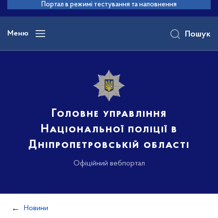
до
Портал в режимі тестування та наповнення
основного
вмісту
Меню
Пошук
Головне управління
Національної поліції в
Дніпропетровській області
Офіційний вебпортал
Новини