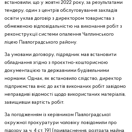
встановили, що у жовтні 2022 року, за результатами
тендеру, один з центрів обслуговування закладів
освіти уклав договір з директором товариства з
обмеженою відповідальністю на виконання робіт з
реконструкції системи опалення Чаплинського
ліцею Павлоградського району.
За умовами договору, підрядник мав встановити
обладнання згідно з проєктно-кошторисною
документацією та державними будівельними
нормами. Однак, як встановило слідство, директор
підприємства вніс до актів виконаних робіт завідомо
неправдиві відомості щодо використаних матеріалів,
завищивши вартість робіт.
За погодженням із керівником Павлоградської
окружної прокуратури чоловіку повідомили про
підозру за ч. 4 ст. 191 (привласнення, розтрата майна