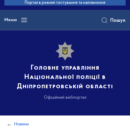
до
Портал в режимі тестування та наповнення
основного
вмісту
Меню
Пошук
Головне управління
Національної поліції в
Дніпропетровській області
Офіційний вебпортал
Новини