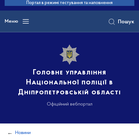
до
Портал в режимі тестування та наповнення
основного
вмісту
Меню
Пошук
Головне управління
Національної поліції в
Дніпропетровській області
Офіційний вебпортал
Новини